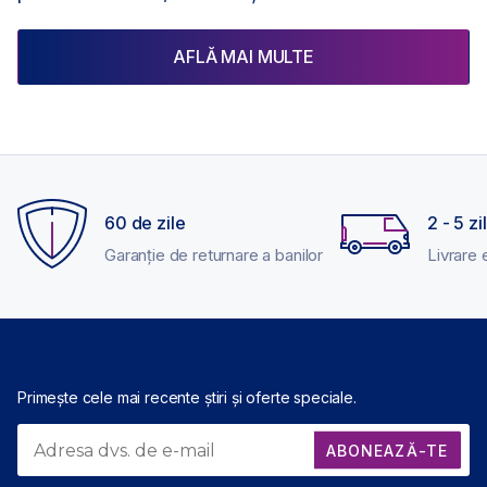
AFLĂ MAI MULTE
60 de zile
2 - 5 zi
Garanție de returnare a banilor
Livrare 
Primește cele mai recente știri și oferte speciale.
ABONEAZĂ-TE