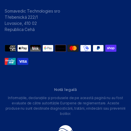
Somavedic Technologies sro
Třebenická 222/1
Lovosice, 410 02
Republica Cehă
Metode
de
plată
Notă legală
Informațiile, declarațiile și produsele de pe această pagină nu au fost
evaluate de către autoritățile Europene de reglementare. Aceste
produse nu sunt destinate diagnosticării, tratării, vindecării sau prevenirii
bolilor.