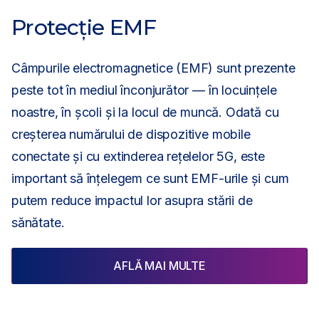
Protecție EMF
Câmpurile electromagnetice (EMF) sunt prezente
peste tot în mediul înconjurător — în locuințele
noastre, în școli și la locul de muncă. Odată cu
By submitting this form, you consent to the processing of your
creșterea numărului de dispozitive mobile
personal data to receive marketing communications. For further
information, please refer to our
Privacy Policy
.
conectate și cu extinderea rețelelor 5G, este
important să înțelegem ce sunt EMF-urile și cum
putem reduce impactul lor asupra stării de
sănătate.
AFLĂ MAI MULTE